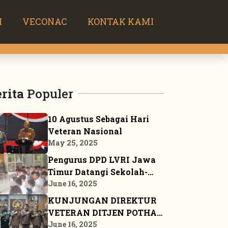
H
VECONAC
KONTAK KAMI
rita
Populer
10 Agustus Sebagai Hari
Veteran Nasional
May 25, 2025
Pengurus DPD LVRI Jawa
Timur Datangi Sekolah-
sekolah Sosialisasikan
June 16, 2025
JSN ’45
KUNJUNGAN DIREKTUR
VETERAN DITJEN POTHAN
KE MARKAS BESAR DPP
June 16, 2025