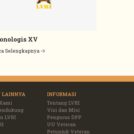
onologis XV
ca Selengkapnya
 LAINNYA
INFORMASI
 Kami
Tentang LVRI
Pendukung
Visi dan Misi
n LVRI
Pengurus DPP
RI
UU Veteran
Petunjuk Veteran