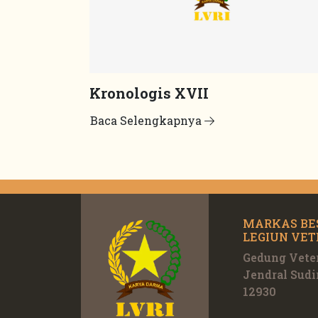
Kronologis XVII
Baca Selengkapnya
MARKAS BE
LEGIUN VET
Gedung Veter
Jendral Sudi
12930