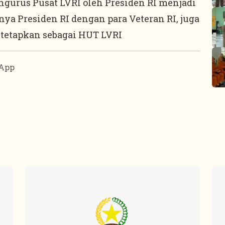
ngurus Pusat LVRI oleh Presiden RI menjadi
ya Presiden RI dengan para Veteran RI, juga
itetapkan sebagai HUT LVRI
App