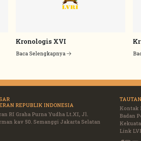
Kronologis XVI
Kr
Baca Selengkapnya
Ba
SAR
TAUTAN
ERAN REPUBLIK INDONESIA
Kontak
an RI Graha Purna Yudha Lt.XI, Jl.
Badan 
rman kav 50. Semanggi Jakarta Selatan
Kekuata
Link LV