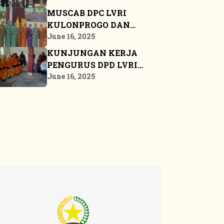
LVRI
MUSCAB DPC LVRI
KULONPROGO DAN
BANGKALAN
June 16, 2025
KUNJUNGAN KERJA
PENGURUS DPD LVRI
PROPINSI KEPULAUAN
June 16, 2025
RIAU KE BINTAN