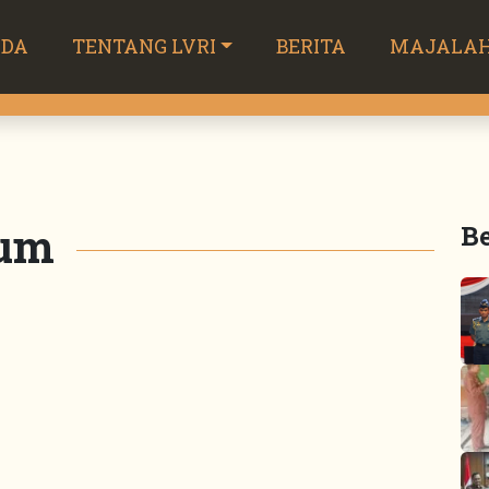
NDA
TENTANG LVRI
BERITA
MAJALA
mum
Be