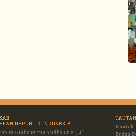
SAR
TAUTAN
ERAN REPUBLIK INDONESIA
Kontak
an RI Graha Purna Yudha Lt.XI, Jl.
Badan 