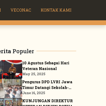
H
VECONAC
KONTAK KAMI
rita
Populer
10 Agustus Sebagai Hari
Veteran Nasional
May 25, 2025
Pengurus DPD LVRI Jawa
Timur Datangi Sekolah-
sekolah Sosialisasikan
June 16, 2025
JSN ’45
KUNJUNGAN DIREKTUR