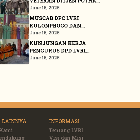
VETERAN DITJEN POTHAN
KE MARKAS BESAR DPP
June 16, 2025
LVRI
MUSCAB DPC LVRI
KULONPROGO DAN
BANGKALAN
June 16, 2025
KUNJUNGAN KERJA
PENGURUS DPD LVRI
PROPINSI KEPULAUAN
June 16, 2025
RIAU KE BINTAN
 LAINNYA
INFORMASI
 Kami
Tentang LVRI
Pendukung
Visi dan Misi