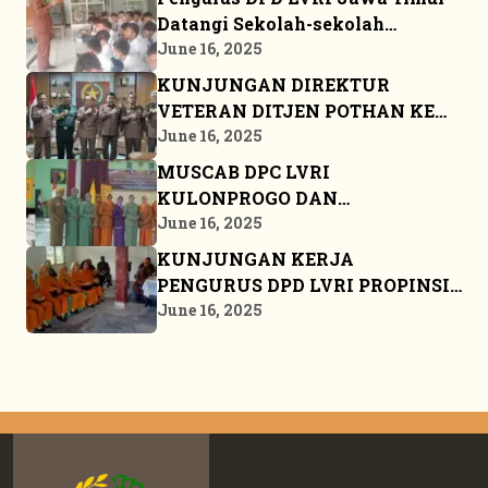
Datangi Sekolah-sekolah
Sosialisasikan JSN ’45
June 16, 2025
KUNJUNGAN DIREKTUR
VETERAN DITJEN POTHAN KE
MARKAS BESAR DPP LVRI
June 16, 2025
MUSCAB DPC LVRI
KULONPROGO DAN
BANGKALAN
June 16, 2025
KUNJUNGAN KERJA
PENGURUS DPD LVRI PROPINSI
KEPULAUAN RIAU KE BINTAN
June 16, 2025