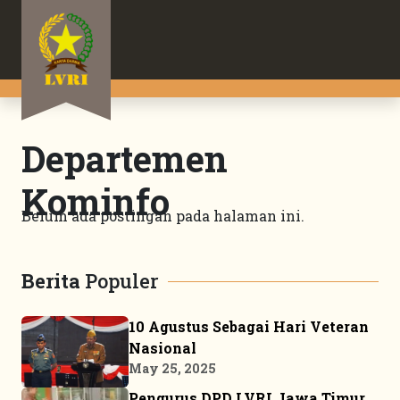
Departemen
Kominfo
Belum ada postingan pada halaman ini.
Berita
Populer
10 Agustus Sebagai Hari Veteran
Nasional
May 25, 2025
Pengurus DPD LVRI Jawa Timur