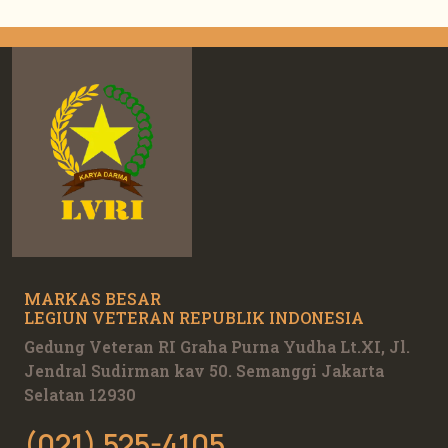
MARKAS BESAR
LEGIUN VETERAN REPUBLIK INDONESIA
Gedung Veteran RI Graha Purna Yudha Lt.XI, Jl.
Jendral Sudirman kav 50. Semanggi Jakarta
Selatan 12930
(021) 525-4105