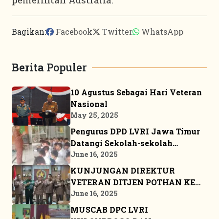
Bagikan:
Facebook
Twitter
WhatsApp
Berita
Populer
10 Agustus Sebagai Hari Veteran
Nasional
May 25, 2025
Pengurus DPD LVRI Jawa Timur
Datangi Sekolah-sekolah
Sosialisasikan JSN ’45
June 16, 2025
KUNJUNGAN DIREKTUR
VETERAN DITJEN POTHAN KE
MARKAS BESAR DPP LVRI
June 16, 2025
MUSCAB DPC LVRI