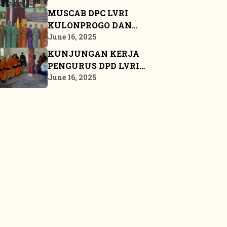
LVRI
MUSCAB DPC LVRI
KULONPROGO DAN
BANGKALAN
June 16, 2025
KUNJUNGAN KERJA
PENGURUS DPD LVRI
PROPINSI KEPULAUAN
June 16, 2025
RIAU KE BINTAN