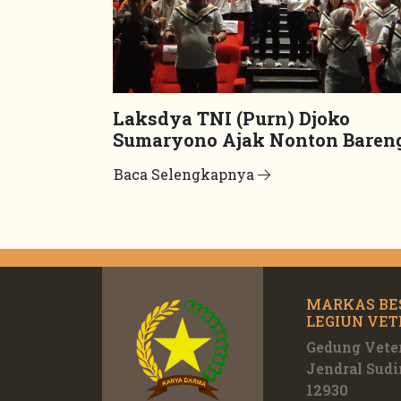
Laksdya TNI (Purn) Djoko
Sumaryono Ajak Nonton Baren
Film “Odyssey”
Baca Selengkapnya
MARKAS BE
LEGIUN VET
Gedung Veter
Jendral Sudi
12930