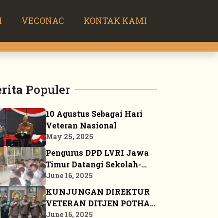
H
VECONAC
KONTAK KAMI
rita
Populer
10 Agustus Sebagai Hari
Veteran Nasional
May 25, 2025
Pengurus DPD LVRI Jawa
Timur Datangi Sekolah-
sekolah Sosialisasikan
June 16, 2025
JSN ’45
KUNJUNGAN DIREKTUR
VETERAN DITJEN POTHAN
KE MARKAS BESAR DPP
June 16, 2025