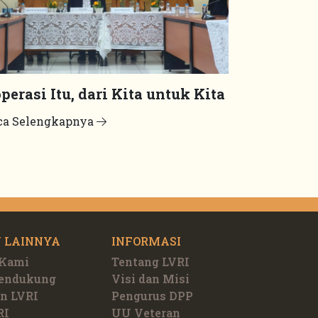
perasi Itu, dari Kita untuk Kita
ca Selengkapnya
 LAINNYA
INFORMASI
 Kami
Tentang LVRI
Pendukung
Visi dan Misi
n LVRI
Pengurus DPP
RI
UU Veteran