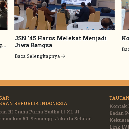
JSN ’45 Harus Melekat Menjadi
Ko
g
Jiwa Bangsa
Ba
Baca Selengkapnya
SAR
TAUTAN
ERAN REPUBLIK INDONESIA
Kontak
an RI Graha Purna Yudha Lt.XI, Jl.
Badan 
rman kav 50. Semanggi Jakarta Selatan
Kekuata
Link LV