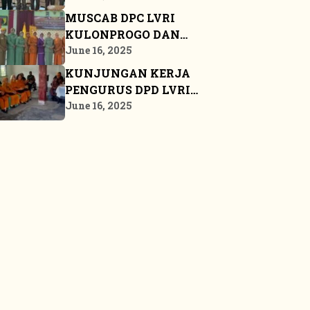
LVRI
MUSCAB DPC LVRI
KULONPROGO DAN
BANGKALAN
June 16, 2025
KUNJUNGAN KERJA
PENGURUS DPD LVRI
PROPINSI KEPULAUAN
June 16, 2025
RIAU KE BINTAN