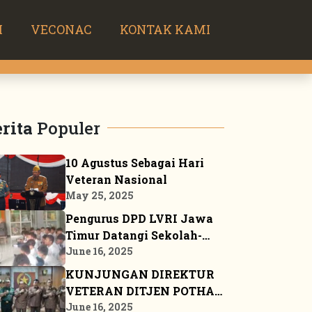
H
VECONAC
KONTAK KAMI
rita
Populer
10 Agustus Sebagai Hari
Veteran Nasional
May 25, 2025
Pengurus DPD LVRI Jawa
Timur Datangi Sekolah-
sekolah Sosialisasikan
June 16, 2025
JSN ’45
KUNJUNGAN DIREKTUR
VETERAN DITJEN POTHAN
KE MARKAS BESAR DPP
June 16, 2025