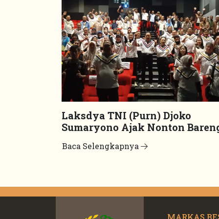
Laksdya TNI (Purn) Djoko
Sumaryono Ajak Nonton Baren
Film “Odyssey”
Baca Selengkapnya
MARKAS BE