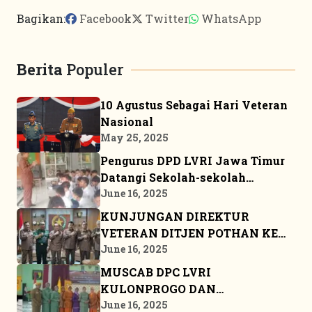
Bagikan:
Facebook
Twitter
WhatsApp
Berita
Populer
10 Agustus Sebagai Hari Veteran
Nasional
May 25, 2025
Pengurus DPD LVRI Jawa Timur
Datangi Sekolah-sekolah
Sosialisasikan JSN ’45
June 16, 2025
KUNJUNGAN DIREKTUR
VETERAN DITJEN POTHAN KE
MARKAS BESAR DPP LVRI
June 16, 2025
MUSCAB DPC LVRI
KULONPROGO DAN
BANGKALAN
June 16, 2025