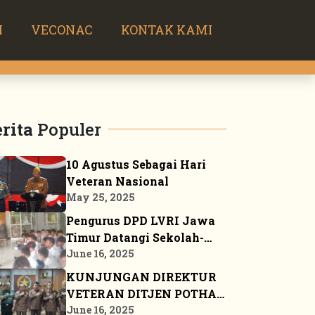
H
VECONAC
KONTAK KAMI
rita
Populer
10 Agustus Sebagai Hari
Veteran Nasional
May 25, 2025
Pengurus DPD LVRI Jawa
Timur Datangi Sekolah-
sekolah Sosialisasikan
June 16, 2025
JSN ’45
KUNJUNGAN DIREKTUR
VETERAN DITJEN POTHAN
KE MARKAS BESAR DPP
June 16, 2025