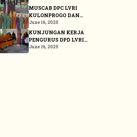
LVRI
MUSCAB DPC LVRI
KULONPROGO DAN
BANGKALAN
June 16, 2025
KUNJUNGAN KERJA
PENGURUS DPD LVRI
PROPINSI KEPULAUAN
June 16, 2025
RIAU KE BINTAN