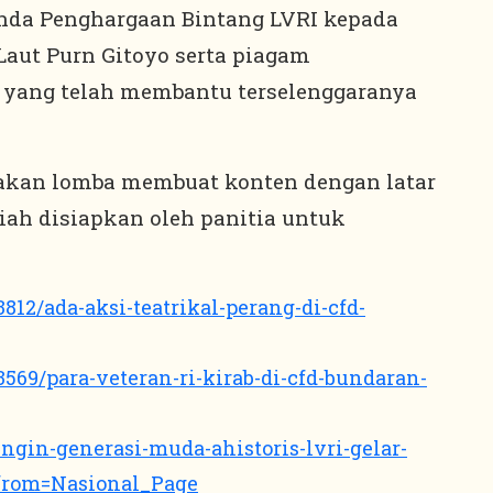
nda Penghargaan Bintang LVRI kepada
Laut Purn Gitoyo serta piagam
 yang telah membantu terselenggaranya
dakan lomba membuat konten dengan latar
piah disiapkan oleh panitia untuk
3812/ada-aksi-teatrikal-perang-di-cfd-
Kirab
3569/para-veteran-ri-kirab-di-cfd-bundaran-
Harvetnas
2025
ingin-generasi-muda-ahistoris-lvri-gelar-
Minggu,
:
n_from=Nasional_Page