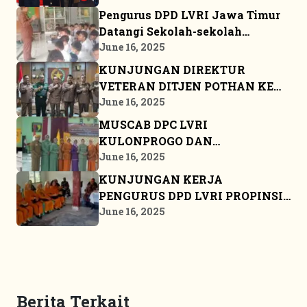
Pengurus DPD LVRI Jawa Timur
Datangi Sekolah-sekolah
Sosialisasikan JSN ’45
June 16, 2025
KUNJUNGAN DIREKTUR
VETERAN DITJEN POTHAN KE
MARKAS BESAR DPP LVRI
June 16, 2025
MUSCAB DPC LVRI
KULONPROGO DAN
BANGKALAN
June 16, 2025
KUNJUNGAN KERJA
PENGURUS DPD LVRI PROPINSI
KEPULAUAN RIAU KE BINTAN
June 16, 2025
Berita Terkait