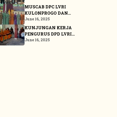
LVRI
MUSCAB DPC LVRI
KULONPROGO DAN
BANGKALAN
June 16, 2025
KUNJUNGAN KERJA
PENGURUS DPD LVRI
PROPINSI KEPULAUAN
June 16, 2025
RIAU KE BINTAN