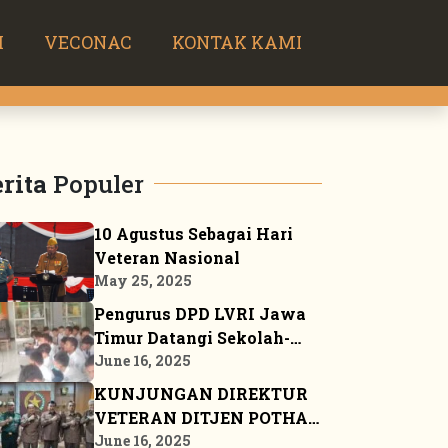
H
VECONAC
KONTAK KAMI
rita
Populer
10 Agustus Sebagai Hari
Veteran Nasional
May 25, 2025
Pengurus DPD LVRI Jawa
Timur Datangi Sekolah-
sekolah Sosialisasikan
June 16, 2025
JSN ’45
KUNJUNGAN DIREKTUR
VETERAN DITJEN POTHAN
KE MARKAS BESAR DPP
June 16, 2025