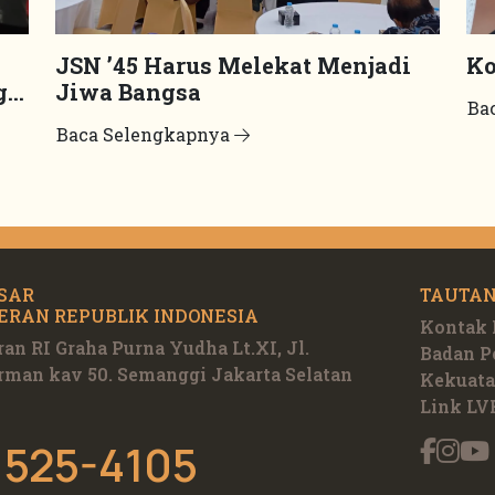
JSN ’45 Harus Melekat Menjadi
Ko
g
Jiwa Bangsa
Ba
Baca Selengkapnya
SAR
TAUTAN
ERAN REPUBLIK INDONESIA
Kontak
an RI Graha Purna Yudha Lt.XI, Jl.
Badan 
rman kav 50. Semanggi Jakarta Selatan
Kekuata
Link LV
 525-4105