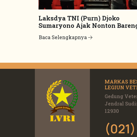
Laksdya TNI (Purn) Djoko
Sumaryono Ajak Nonton Baren
Film “Odyssey”
Baca Selengkapnya
MARKAS BE
LEGIUN VET
Gedung Veter
Jendral Sudi
12930
(021)