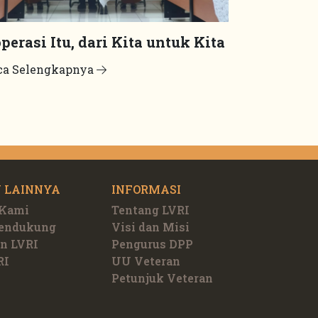
perasi Itu, dari Kita untuk Kita
ca Selengkapnya
 LAINNYA
INFORMASI
 Kami
Tentang LVRI
Pendukung
Visi dan Misi
n LVRI
Pengurus DPP
RI
UU Veteran
Petunjuk Veteran